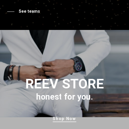
See teams
REEV
STORE
honest
for
you.
Shop Now