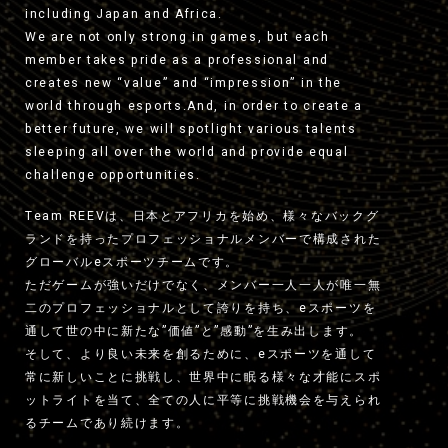
including Japan and Africa.
We are not only strong in games, but each
member takes pride as a professional and
creates new “value” and “impression” in the
world through esports.And, in order to create a
better future, we will spotlight various talents
sleeping all over the world and provide equal
challenge opportunities.
Team REEVは、日本とアフリカを始め、様々なバックグ
ランドを持ったプロフェッショナルメンバーで構成された
グローバルeスポーツチームです。
ただゲームが強いだけでなく、メンバー一人一人が唯一無
二のプロフェッショナルとして誇りを持ち、eスポーツを
通して世の中に新たな”価値”と”感動”を生み出します。
そして、より良い未来を創るために、eスポーツを通して
常に新しいことに挑戦し、世界中に眠る様々な才能にスポ
ットライトを当て、全ての人に平等に挑戦機会を与えられ
るチームであり続けます。