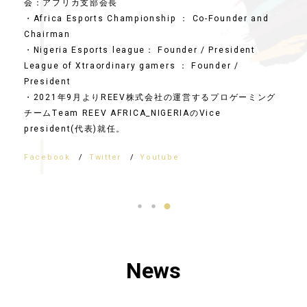
会：アフリカ支部会長
・Africa Esports Championship ： Co-Founder and
営
Chairman
・Nigeria Esports league： Founder / President
グ
League of Xtraordinary gamers ： Founder /
代
President
・2021年9月よりREEV株式会社の運営するプロゲーミング
チームTeam REEV AFRICA_NIGERIAのVice
president(代表)就任。
Facebook
Twitter
Youtube
News