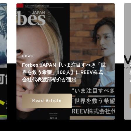
news
Forbes JAPAN【いま注目すべき「世
界を救う希望」100人】にREEV株式
会社代表渡部裕介が選出
Read Article